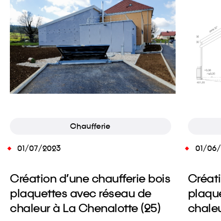
Chaufferie
01/07/2023
01/06
Création d’une chaufferie bois
Créati
plaquettes avec réseau de
plaqu
chaleur à La Chenalotte (25)
chaleu