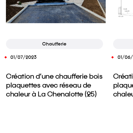
Chaufferie
01/07/2023
01/06
Création d’une chaufferie bois
Créati
plaquettes avec réseau de
plaqu
chaleur à La Chenalotte (25)
chaleu