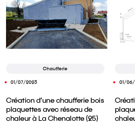
Chaufferie
01/07/2023
01/06
Création d’une chaufferie bois
Créati
plaquettes avec réseau de
plaqu
chaleur à La Chenalotte (25)
chaleu