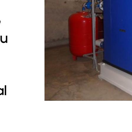
e
du
l