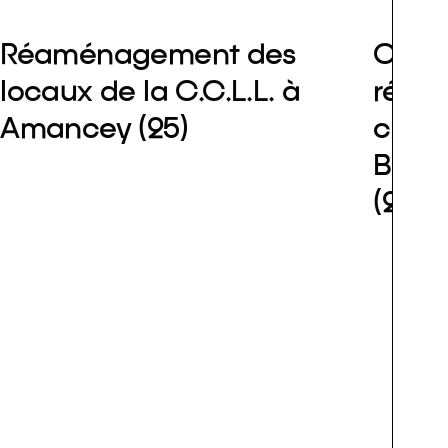
Réaménagement des
Const
locaux de la C.C.L.L. à
réhab
Amancey (25)
crèc
Bleue
(25)